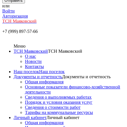
или
Войти
Авторизация
ТСН Маяковский
+7 (999) 897-57-66
Меню
ТСН Маяковский
ТСН Маяковский
О нас
Новости
Контакты
Наш поселок
Наш поселок
Документы и отчетность
Документы и отчетность
Общая информация
Основные показатели финансово-хозяйственной
деятельности
Сведения о выполняемых работах
Порядок и условия оказания услуг
Сведения о стоимости работ
Тарифы на коммунальные ресурсы
Личный кабинет
Личный кабинет
Общая информация