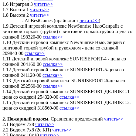
1.6 Играград 3
читать>>
1.7 Высота 1
читать>>
1.8 Высота 2
читать>>
- AllBestGames (прайс-лист
читать>>
)
1.9.Детский игровой комплекс NewSunrise НьюСанрайз с
винтовой горкой (трубой) с винтовой горкой-трубой -цена со
скидкой 198320-00
ссылка
>>
1.10 Детский игровой комплекс NewSunrise НьюСанрайз с
винтовой горкой трубой и рукоходом - цена со скидкой
209840-00
ссылка
>>
1.11 Детский игровой комплекс SUNRISEFORT-4 - цена со
скидкой 204160-00
ссылка>>
1.12 Детский игровой комплекс SUNRISEFORT-5-цена со
скидкой 241120-00
ссылка>>
1.13 .Детский игровой комплекс SUNRISEFORT-6-цена со
скидкой 252560-00
ссылка>>
1.14 Детский игровой комплекс SUNRISEFORT ДЕЛЮКС-1
цена со скидкой 254320-00
ссылка>>
1.15 Детский игровой комплекс SUNRISEFORT ДЕЛЮКС-2-
цена со скидкой 318560-00
ссылка>>
2. Пожарный водоем.
Сравнение предложений
читать>>
2.1 Водоем 7х8
читать>>
2.2 Водоем 7х8 (2е КП)
читать>>
2.3 Водоем 10х10
читать>>