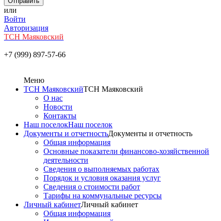
или
Войти
Авторизация
ТСН Маяковский
+7 (999) 897-57-66
Меню
ТСН Маяковский
ТСН Маяковский
О нас
Новости
Контакты
Наш поселок
Наш поселок
Документы и отчетность
Документы и отчетность
Общая информация
Основные показатели финансово-хозяйственной
деятельности
Сведения о выполняемых работах
Порядок и условия оказания услуг
Сведения о стоимости работ
Тарифы на коммунальные ресурсы
Личный кабинет
Личный кабинет
Общая информация