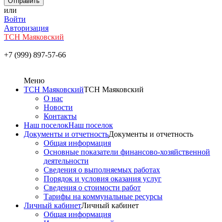
или
Войти
Авторизация
ТСН Маяковский
+7 (999) 897-57-66
Меню
ТСН Маяковский
ТСН Маяковский
О нас
Новости
Контакты
Наш поселок
Наш поселок
Документы и отчетность
Документы и отчетность
Общая информация
Основные показатели финансово-хозяйственной
деятельности
Сведения о выполняемых работах
Порядок и условия оказания услуг
Сведения о стоимости работ
Тарифы на коммунальные ресурсы
Личный кабинет
Личный кабинет
Общая информация